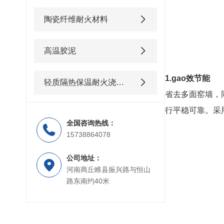
陶瓷纤维耐火材料
高温胶泥
1.gao效节能
轻质隔热保温耐火浇注料
省去多面窑墙，
行平稳可靠。采
全国咨询热线：
15738864078
公司地址：
河南商丘睢县振兴路与恒山
路东南约40米