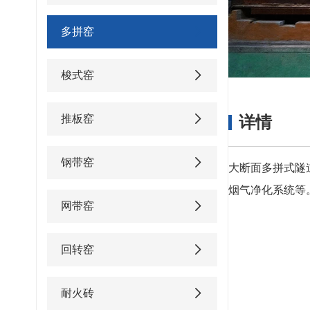
多拼窑
梭式窑
推板窑
详情
钢带窑
大断面多拼式隧
烟气净化系统等
网带窑
回转窑
耐火砖