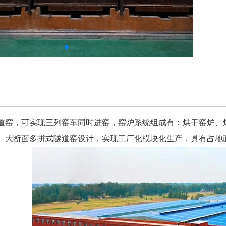
道窑，可实现三列窑车同时进窑，窑炉系统组成有：烘干窑炉、
。大断面多拼式隧道窑设计，实现工厂化模块化生产，具有占地