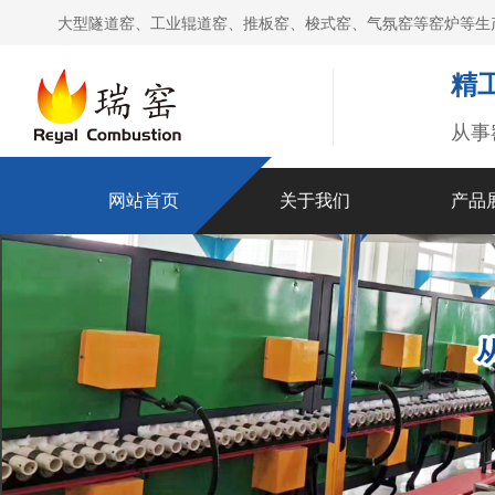
大型隧道窑、工业辊道窑、推板窑、梭式窑、气氛窑等窑炉等生
精
从事
网站首页
关于我们
产品