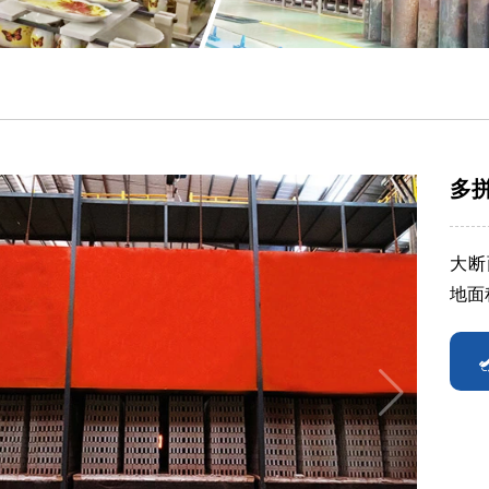
多
大断
地面