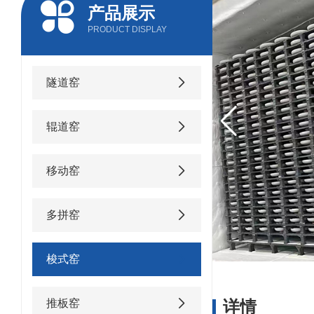
产品展示
PRODUCT DISPLAY
隧道窑
辊道窑
移动窑
多拼窑
梭式窑
推板窑
详情