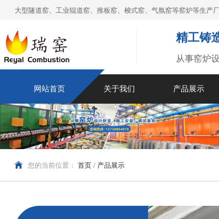
大型隧道窑、工业辊道窑、推板窑、梭式窑、气氛窑等窑炉等生产厂
精工铸造
从事窑炉
网站首页
关于我们
产品展示
您的当前位置：
首页
/
产品展示