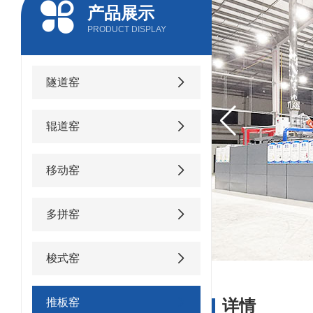
产品展示
PRODUCT DISPLAY
隧道窑
辊道窑
移动窑
多拼窑
梭式窑
推板窑
详情