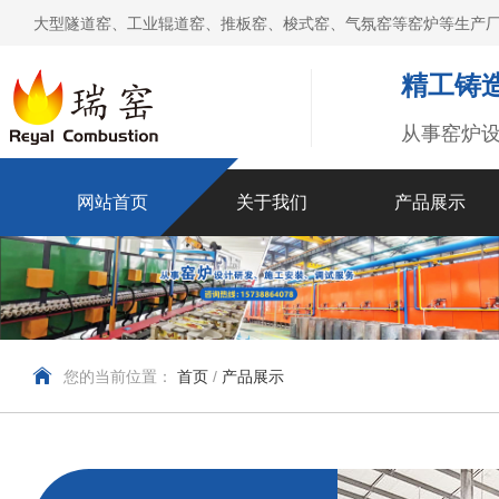
大型隧道窑、工业辊道窑、推板窑、梭式窑、气氛窑等窑炉等生产厂
精工铸造
从事窑炉
网站首页
关于我们
产品展示
您的当前位置：
首页
/
产品展示