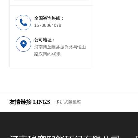
全国咨询热线：
15738864078
公司地址：
河南商丘睢县振兴路与恒山
路东南约40米
友情链接
LINKS
多拼式隧道窑