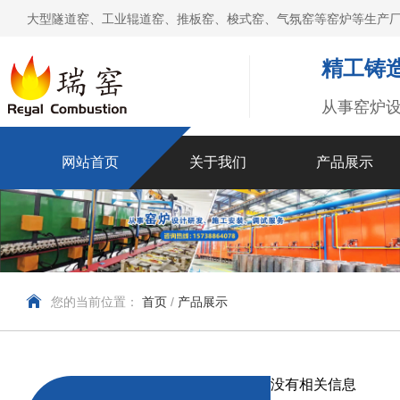
大型隧道窑、工业辊道窑、推板窑、梭式窑、气氛窑等窑炉等生产厂
精工铸造
从事窑炉
网站首页
关于我们
产品展示
您的当前位置：
首页
/
产品展示
没有相关信息