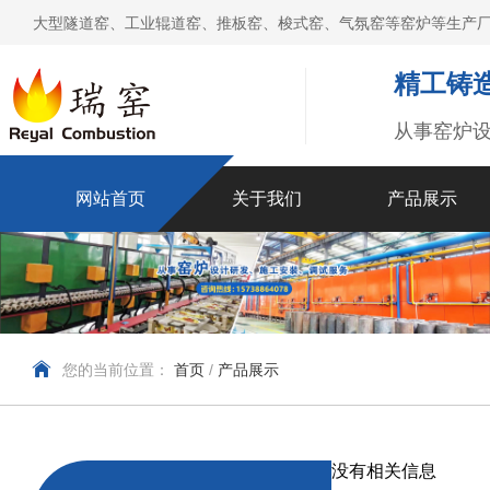
大型隧道窑、工业辊道窑、推板窑、梭式窑、气氛窑等窑炉等生产厂
精工铸造
从事窑炉
网站首页
关于我们
产品展示
您的当前位置：
首页
/
产品展示
没有相关信息