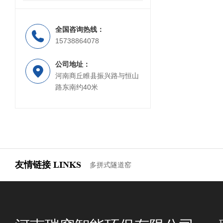
全国咨询热线：
15738864078
公司地址：
河南商丘睢县振兴路与恒山
路东南约40米
友情链接
LINKS
多拼式隧道窑