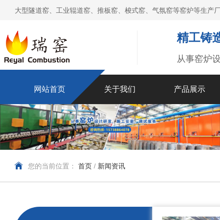
大型隧道窑、工业辊道窑、推板窑、梭式窑、气氛窑等窑炉等生产厂
精工铸造
从事窑炉
网站首页
关于我们
产品展示
您的当前位置：
首页
/
新闻资讯