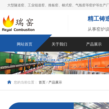
大型隧道窑、工业辊道窑、推板窑、梭式窑、气氛窑等窑炉等生产厂
精工铸造
从事窑炉
网站首页
关于我们
产品展示
您的当前位置：
首页
/
产品展示