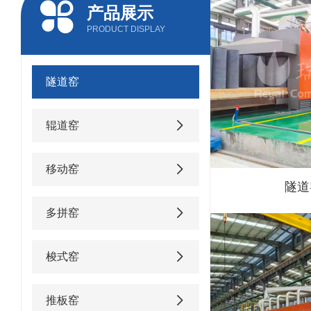
产品展示
PRODUCT DISPLAY
隧道窑
辊道窑
移动窑
隧道
多拼窑
梭式窑
推板窑