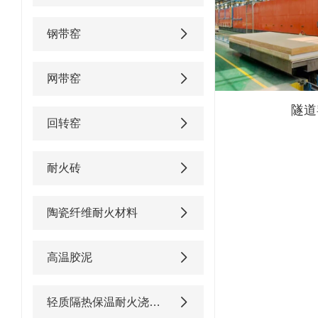
钢带窑
网带窑
隧道
回转窑
耐火砖
陶瓷纤维耐火材料
高温胶泥
轻质隔热保温耐火浇注料