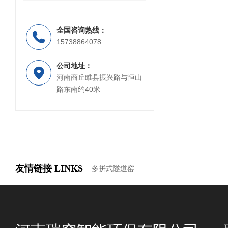
全国咨询热线：
15738864078
公司地址：
河南商丘睢县振兴路与恒山
路东南约40米
友情链接
LINKS
多拼式隧道窑