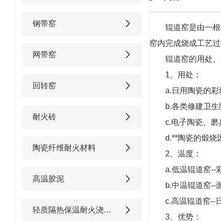
钢带窑
辊道窑是由一根
窑内完成烧成工艺过
网带窑
辊道窑的用处、
1、用处：
回转窑
a.日用陶瓷的
b.各类修建卫
耐火砖
c.电子陶瓷、
d.**陶瓷的
陶瓷纤维耐火材料
2、温度：
a.低温辊道窑--
高温胶泥
b.中温辊道窑--面
c.高温辊道窑-
轻质隔热保温耐火浇注料
3、优势：