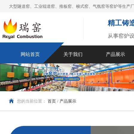
大型隧道窑、工业辊道窑、推板窑、梭式窑、气氛窑等窑炉等生产厂
精工铸造
从事窑炉
网站首页
关于我们
产品展示
您的当前位置：
首页
/
产品展示