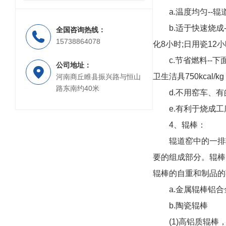
a.温度均匀-
b.适于快速烧成
全国咨询热线：
15738864078
化8小时;日用瓷12
c.节省燃料--下
公司地址：
卫生洁具750kca
河南商丘睢县振兴路与恒山
路东南约40米
d.不用窑车、
e.有利于烧成
4、辊棒：
辊道窑中的一排
要的组成部分。辊棒
辊棒的自重和制品的
a.金属辊棒铝合
b.陶瓷辊棒
(1)高铝质辊