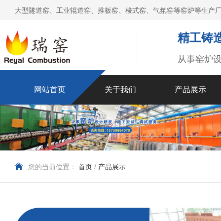
大型隧道窑、工业辊道窑、推板窑、梭式窑、气氛窑等窑炉等生产厂
精工铸造
从事窑炉
网站首页
关于我们
产品展示
您的当前位置：
首页
/
产品展示