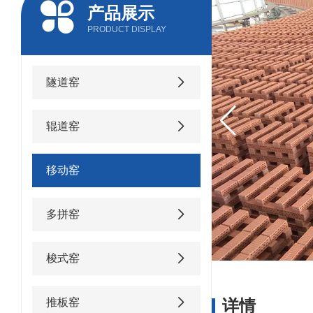
产品展示
PRODUCT DISPLAY
隧道窑
辊道窑
移动窑
多拼窑
梭式窑
推板窑
详情