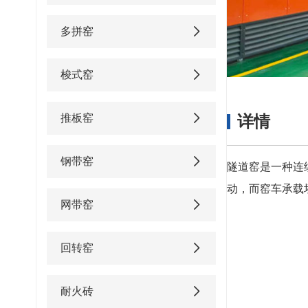
多拼窑
梭式窑
推板窑
详情
钢带窑
隧道窑是一种连
动，而窑车承载
网带窑
回转窑
耐火砖