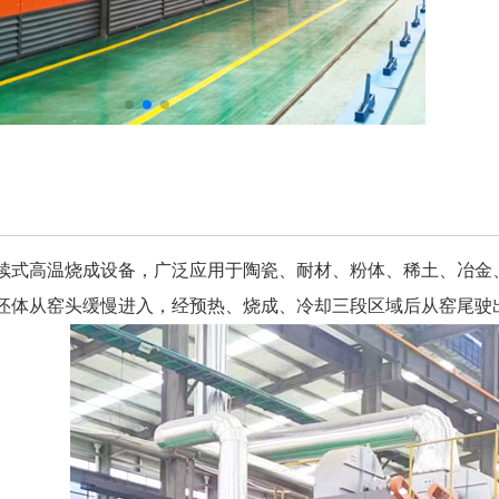
续式高温烧成设备，广泛应用于陶瓷、耐材、粉体、稀土、冶金
坯体从窑头缓慢进入，经预热、烧成、冷却三段区域后从窑尾驶