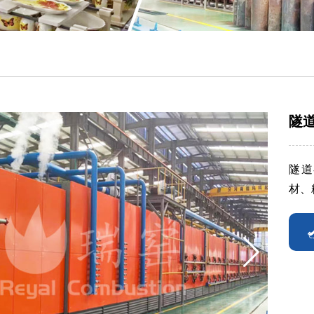
隧
隧道
材、