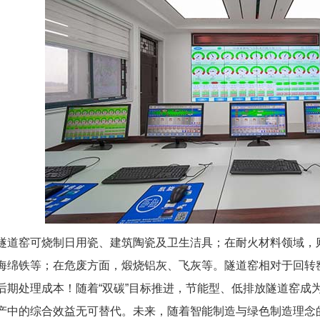
隧道窑可烧制日用瓷、建筑陶瓷及卫生洁具；在耐火材料领域，
海绵铁等；在危废方面，煅烧铝灰、飞灰等。隧道窑相对于回转
后期处理成本！随着“双碳”目标推进，节能型、低排放隧道窑成
产中的综合效益无可替代。未来，随着智能制造与绿色制造理念