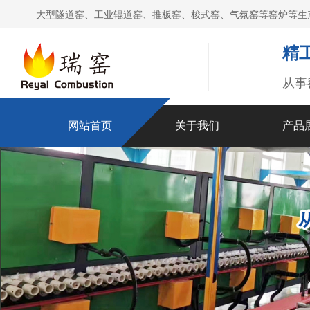
大型隧道窑、工业辊道窑、推板窑、梭式窑、气氛窑等窑炉等生
精
从事
网站首页
关于我们
产品