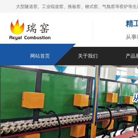
大型隧道窑、工业辊道窑、推板窑、梭式窑、气氛窑等窑炉等生
精
从事
网站首页
关于我们
产品