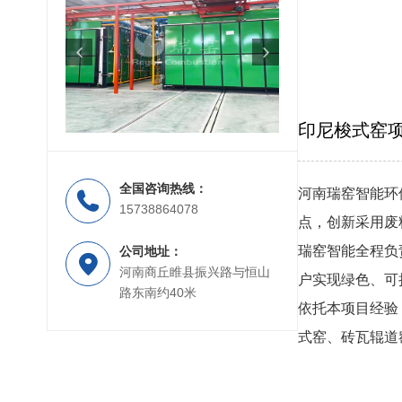
印尼梭式窑
全国咨询热线：
河南瑞窑智能环
梭式窑
辊道窑
15738864078
点，创新采用废
瑞窑智能全程负
公司地址：
河南商丘睢县振兴路与恒山
户实现绿色、可
路东南约40米
依托本项目经验
式窑、砖瓦辊道