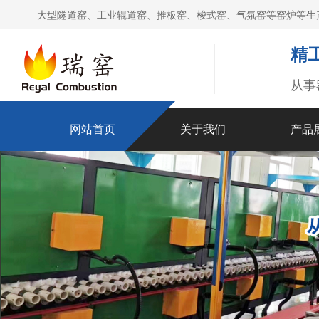
大型隧道窑、工业辊道窑、推板窑、梭式窑、气氛窑等窑炉等生
精
从事
网站首页
关于我们
产品