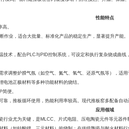
性能特点
率高。
间断作业，适合大批量、标准化产品的稳定生产，显著提升产能。
。
温技术，配合PLC与PID控制系统，可设定和执行复杂烧成曲线
需求调整炉膛气氛（如空气、氮气、氢气、还原气氛等），适用于
锂电池正极材料等多种功能材料的烧结。
护简便。
辊道窑
网带窑
可靠，推板循环使用，热能利用率较高。现代推板窑多配备自动
应用领域
瓷行业尤为关键，是MLCC、片式电阻、压电陶瓷元件等元器
材料（如钴酸锂、三元材料）的烧制；在传统陶瓷与耐火材料行