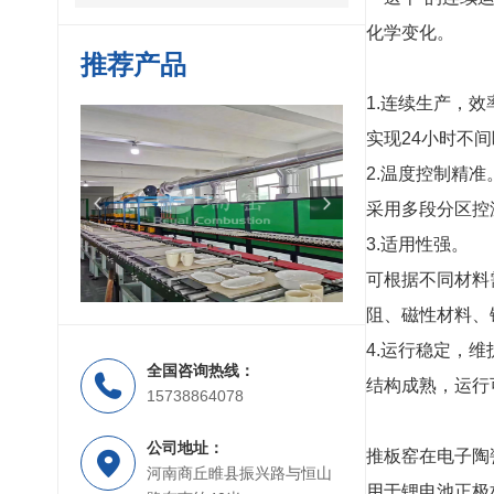
化学变化。
推荐产品
1.连续生产，效
实现24小时不
2.温度控制精准
采用多段分区控
3.适用性强。
可根据不同材料
阻、磁性材料、
4.运行稳定，维
全国咨询热线：
辊道窑
梭式窑
结构成熟，运行
15738864078
公司地址：
推板窑在电子陶
河南商丘睢县振兴路与恒山
用于锂电池正极