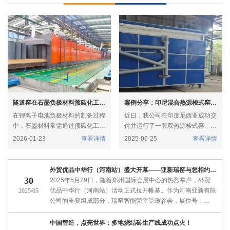
隧道窑在石墨负极材料预碳化工艺中的应用
案例分享：印尼混合热源梭式窑项目
在锂离子电池负极材料的制备过程
近日，我公司在印度尼西亚成功交
中，石墨材料常需通过预碳化工艺
付并运行了一套双热源梭式窑。该
进行表面改性与结构优化。该工艺
项目以天然气与垃圾混合燃料为核
2026-01-23
查看详情
2025-06-25
查看详情
通常在800–1200℃的惰性气氛下
心，结合燃烧控制技术，为当地客
进行，在众多热处理设备中，隧道
户提供了稳定、节能、环保的煅烧
窑因其连续化生产、温控精准、能
解决方案
外贸优品中华行（河南站）盛大开幕——亚新瑞窑与您相约郑州
耗较低等优势，成为石墨负极材料
30
2025年5月29日，随着郑州国际会展中心的热烈掌声，外贸
预碳化环节的理想选择。
优品中华行（河南站）活动正式拉开帷幕。作为河南亚新有限
2025/05
公司的重要组成部分，瑞窑智能荣幸受邀参会，展位号：
1E09，活动日期：5月29日至31日。
中国智造，点亮世界：多地烧结砖生产线成功点火！