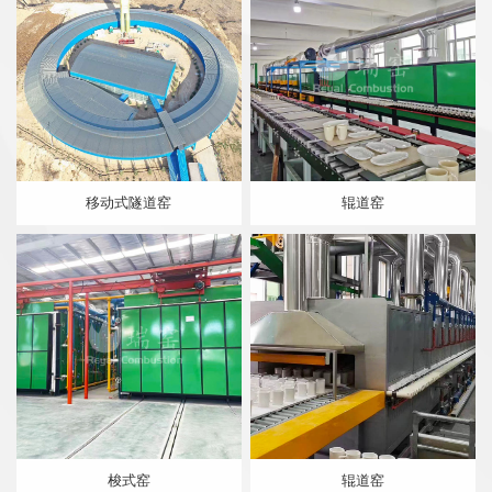
移动式隧道窑
辊道窑
梭式窑
辊道窑