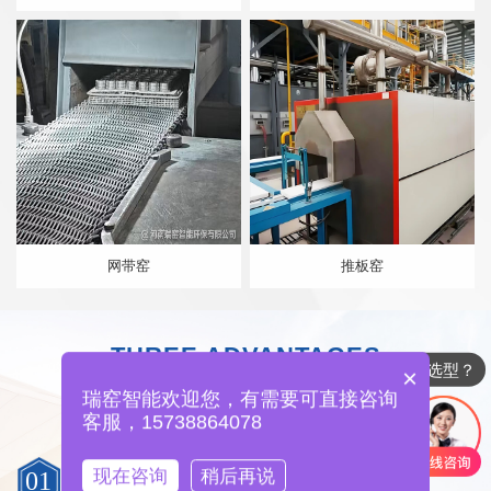
网带窑
推板窑
THREE ADVANTAGES
如何选型？
3
×
选择我们的
大理由
瑞窑智能欢迎您，有需要可直接咨询
客服，15738864078
瑞窑智能环保的售前服务
现在咨询
稍后再说
01
PRE SALES SERVICE OF HONGFAN DECORATION