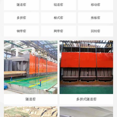
隧道窑
辊道窑
移动窑
多拼窑
梭式窑
推板窑
钢带窑
网带窑
回转窑
隧道窑
多拼式隧道窑