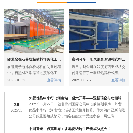
隧道窑在石墨负极材料预碳化工艺中的应用
案例分享：印尼混合热源梭式窑项目
在锂离子电池负极材料的制备过程
近日，我公司在印度尼西亚成功交
中，石墨材料常需通过预碳化工艺
付并运行了一套双热源梭式窑。该
进行表面改性与结构优化。该工艺
项目以天然气与垃圾混合燃料为核
2026-01-23
查看详情
2025-06-25
查看详情
通常在800–1200℃的惰性气氛下
心，结合燃烧控制技术，为当地客
进行，在众多热处理设备中，隧道
户提供了稳定、节能、环保的煅烧
窑因其连续化生产、温控精准、能
解决方案
外贸优品中华行（河南站）盛大开幕——亚新瑞窑与您相约郑州
耗较低等优势，成为石墨负极材料
30
2025年5月29日，随着郑州国际会展中心的热烈掌声，外贸
预碳化环节的理想选择。
优品中华行（河南站）活动正式拉开帷幕。作为河南亚新有限
2025/05
公司的重要组成部分，瑞窑智能荣幸受邀参会，展位号：
1E09，活动日期：5月29日至31日。
中国智造，点亮世界：多地烧结砖生产线成功点火！