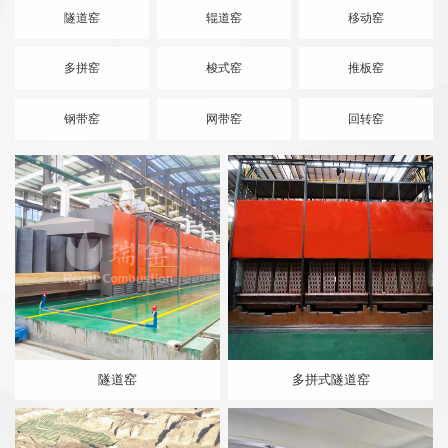
隧道窑
辊道窑
移动窑
多拼窑
梭式窑
推板窑
钢带窑
网带窑
回转窑
隧道窑
多拼式隧道窑