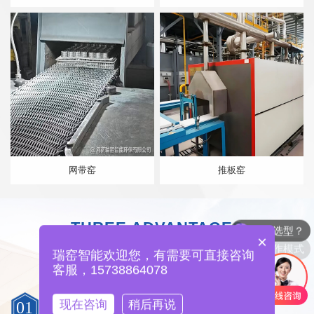
网带窑
推板窑
如何选型？
THREE ADVANTAGES
合作模式
3
×
选择我们的
大理由
瑞窑智能欢迎您，有需要可直接咨询
客服，15738864078
瑞窑智能环保的售前服务
现在咨询
稍后再说
01
PRE SALES SERVICE OF HONGFAN DECORATION