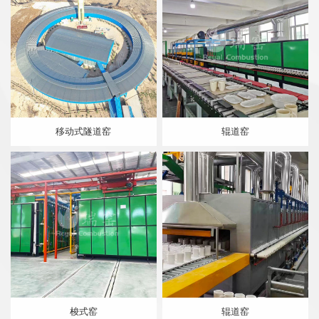
移动式隧道窑
辊道窑
梭式窑
辊道窑