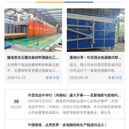
隧道窑在石墨负极材料预碳化工艺中的应用
案例分享：印尼混合热源梭式窑项目
在锂离子电池负极材料的制备过程
近日，我公司在印度尼西亚成功交
中，石墨材料常需通过预碳化工艺
付并运行了一套双热源梭式窑。该
进行表面改性与结构优化。该工艺
项目以天然气与垃圾混合燃料为核
2026-01-23
查看详情
2025-06-25
查看详情
通常在800–1200℃的惰性气氛下
心，结合燃烧控制技术，为当地客
进行，在众多热处理设备中，隧道
户提供了稳定、节能、环保的煅烧
窑因其连续化生产、温控精准、能
解决方案
外贸优品中华行（河南站）盛大开幕——亚新瑞窑与您相约郑州
耗较低等优势，成为石墨负极材料
30
2025年5月29日，随着郑州国际会展中心的热烈掌声，外贸
预碳化环节的理想选择。
优品中华行（河南站）活动正式拉开帷幕。作为河南亚新有限
2025/05
公司的重要组成部分，瑞窑智能荣幸受邀参会，展位号：
1E09，活动日期：5月29日至31日。
中国智造，点亮世界：多地烧结砖生产线成功点火！