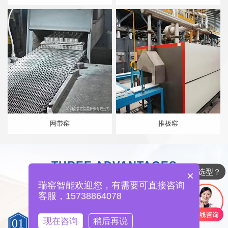
网带窑
推板窑
THREE ADVANTAGES
如何选型？
3
×
选择我们的
大理由
瑞窑智能欢迎您，有需要可直接咨询
客服，15738864078
瑞窑智能环保的售前服务
现在咨询
稍后再说
01
PRE SALES SERVICE OF HONGFAN DECORATION