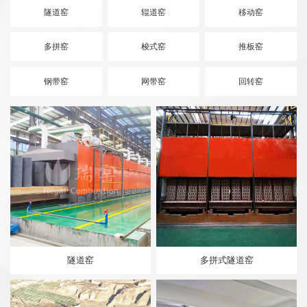
隧道窑
辊道窑
移动窑
多拼窑
梭式窑
推板窑
钢带窑
网带窑
回转窑
隧道窑
多拼式隧道窑