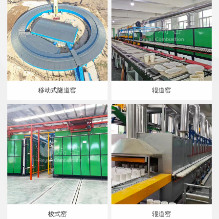
移动式隧道窑
辊道窑
梭式窑
辊道窑